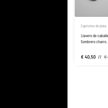
Caprichos de plata
Llavero de caballe
Sombrero charro.
€ 40,50
//
€