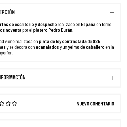
IPCIÓN
rtas de escritorio y despacho
realizado en
España
en torno
os noventa
por el
platero Pedro Durán
.
ad viene realizada en
plata de ley contrastada
de
925
mas
y se decora con
acanalados
y un
yelmo de caballero
en la
uperior.
NFORMACIÓN
NUEVO COMENTARIO