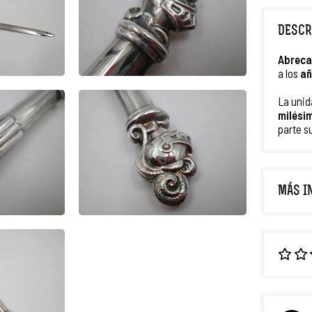
DESCR
Abreca
a los
añ
La unid
milési
parte s
MÁS I