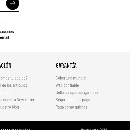
vacidad
caciones
 email
ACIÓN
GARANTÍA
amos tu pedido?
Cobertura mundial
 de los artículos
Web confiable
endidos
Sello europeo de garantía
 a nuestra Newsletter
Seguridad en el pago
uestro blog
Paga como quieras
rechos reservados.
diseño web SGM