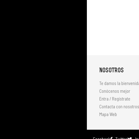
NOSOTROS
Te damos la bienvenid
Conócenos mejor
Entra / Regístrate
Contacta con nosotro
Mapa Web
Facebook
Twitter
I