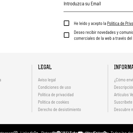
He leído y acepto la
Política de Pri
Deseo recibir novedades y comuni
comerciales de la web a través del
LEGAL
INFORM
a
Aviso legal
¿Cómo envi
Condiciones de uso
Descripción
Política de privacidad
Artículos V
s
Política de cookies
Suscríbete
Derecho de desistimiento
Descubre n
nstagram
LinkedIn
Pinterest
© 2026 El Coleccionista Ecléctico.
YouTube
WordPress
Todos los de