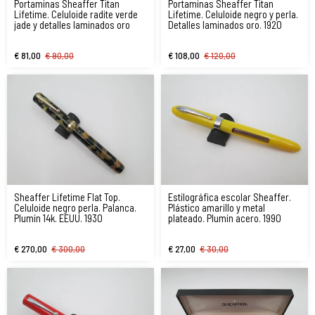
Portaminas Sheaffer Titan
Portaminas Sheaffer Titan
Lifetime. Celuloide radite verde
Lifetime. Celuloide negro y perla.
jade y detalles laminados oro
Detalles laminados oro. 1920
€ 81,00
€ 90,00
€ 108,00
€ 120,00
Sheaffer Lifetime Flat Top.
Estilográfica escolar Sheaffer.
Celuloide negro perla. Palanca.
Plástico amarillo y metal
Plumín 14k. EEUU. 1930
plateado. Plumín acero. 1990
€ 270,00
€ 300,00
€ 27,00
€ 30,00