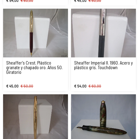
€ 54,00
€ 60,00
€ 45,00
€ 50,00
Sheaffer's Crest. Plástico
Sheaffer Imperial II. 1960. Acero y
granate y chapado oro. Años 50.
plástico gris. Touchdown
Giratorio
€ 45,00
€ 50,00
€ 54,00
€ 60,00