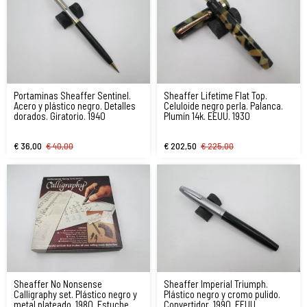
Portaminas Sheaffer Sentinel.
Sheaffer Lifetime Flat Top.
Acero y plástico negro. Detalles
Celuloide negro perla. Palanca.
dorados. Giratorio. 1940
Plumín 14k. EEUU. 1930
€ 36,00
€ 40,00
€ 202,50
€ 225,00
Sheaffer No Nonsense
Sheaffer Imperial Triumph.
Calligraphy set. Plástico negro y
Plástico negro y cromo pulido.
metal plateado. 1980. Estuche.
Convertidor. 1990. EEUU