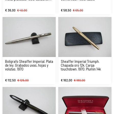
EEUU
€ 36,00
€ 40,00
€ 58,50
€ 65,00
Bolígrafo Sheaffer Imperial. Plata
Sheaffer Imperial Triumph.
de ley. Grabados uvas, hojas y
Chapada oro 12k. Carga
volutas. 1970
touchdown. 1970. Plumín 14k
€ 112,50
€ 125,00
€ 162,00
€ 180,00