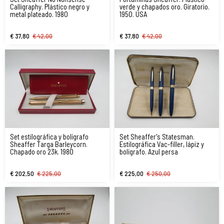
Calligraphy. Plástico negro y
verde y chapados oro. Giratorio.
metal plateado. 1980
1950. USA
€ 37,80
€ 42,00
€ 37,80
€ 42,00
Set estilográfica y bolígrafo
Set Sheaffer's Statesman.
Sheaffer Targa Barleycorn.
Estilográfica Vac-filler, lápiz y
Chapado oro 23k. 1980
bolígrafo. Azul persa
€ 202,50
€ 225,00
€ 225,00
€ 250,00