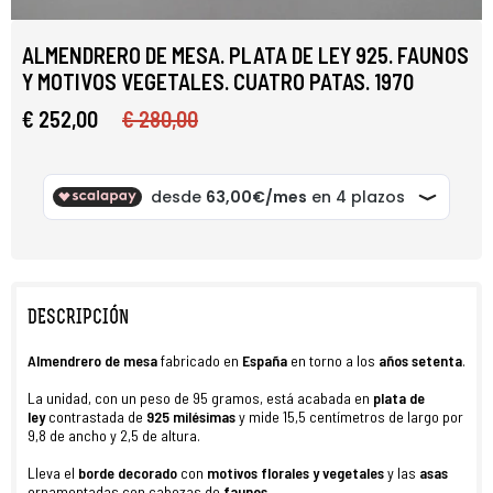
ALMENDRERO DE MESA. PLATA DE LEY 925. FAUNOS
Y MOTIVOS VEGETALES. CUATRO PATAS. 1970
€ 252,00
€ 280,00
DESCRIPCIÓN
Almendrero de mesa
fabricado en
España
en torno a los
años setenta
.
La unidad, con un peso de 95 gramos, está acabada en
plata de
ley
contrastada de
925 milésimas
y mide 15,5 centímetros de largo por
9,8 de ancho y 2,5 de altura.
Lleva el
borde decorado
con
motivos florales y vegetales
y las
asas
ornamentadas con cabezas de
faunos
.