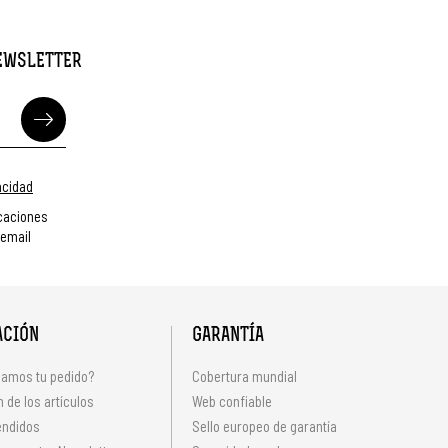
NEWSLETTER
vacidad
caciones
 email
ACIÓN
GARANTÍA
amos tu pedido?
Cobertura mundial
 de los artículos
Web confiable
endidos
Sello europeo de garantía