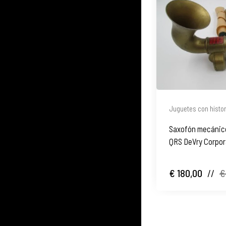
Juguetes con histor
Saxofón mecánico
QRS DeVry Corpor
€ 180,00
//
€