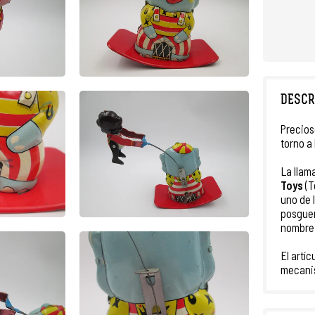
DESCR
Precios
torno a
La llam
Toys
(T
uno de 
posguer
nombre 
El artí
mecani