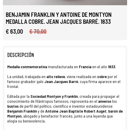
BENJAMIN FRANKLIN Y ANTOINE DE MONTYON
MEDALLA COBRE. JEAN JACQUES BARRÉ. 1833
€ 63,00
€ 70,00
DESCRIPCIÓN
Medalla conmemorativa
manufacturada en
Francia
en el año
1833
.
La unidad, trabajada en
alto relieve
, viene realizada en
cobre
por el
famoso grabador galo
Jean Jacques Barré
, cuya firma aparece en el
frontal.
Editada por la
Sociedad Montyon y Franklin
, creada para propagar el
conocimiento de filántropos famosos, representa en el
anverso
los
bustos
de perfil del político, científico e inventor estadounidense
Benjamin Franklin
y de
Antoine Jean Baptiste Robert Auget
,
barón de
Montyon
, abogado y benefactor francés, junto a una leyenda que
elogia su benevolencia.