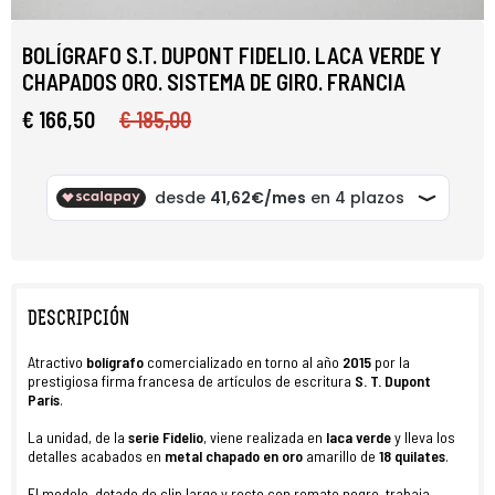
BOLÍGRAFO S.T. DUPONT FIDELIO. LACA VERDE Y
CHAPADOS ORO. SISTEMA DE GIRO. FRANCIA
€ 166,50
€ 185,00
DESCRIPCIÓN
Atractivo
bolígrafo
comercializado en torno al año
2015
por la
prestigiosa firma francesa de artículos de escritura
S. T. Dupont
París
.
La unidad, de la
serie Fidelio
, viene realizada en
laca verde
y lleva los
detalles acabados en
metal chapado en oro
amarillo de
18 quilates
.
El modelo, dotado de clip largo y recto con remate negro, trabaja