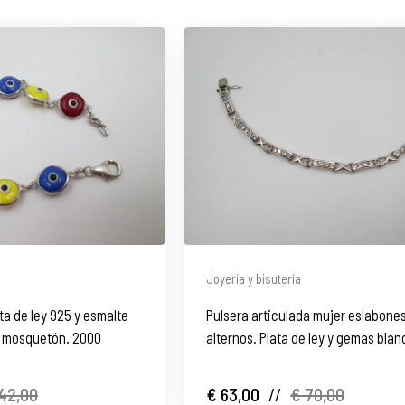
Joyería y bisutería
ta de ley 925 y esmalte
Pulsera articulada mujer eslabone
e mosquetón. 2000
alternos. Plata de ley y gemas blan
Europa. 1990
42,00
€ 63,00
//
€ 70,00