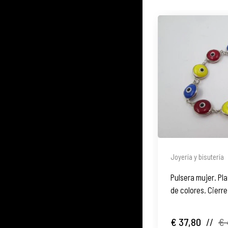
Joyería y bisutería
Pulsera mujer. Pla
de colores. Cierr
€ 37,80
//
€ 