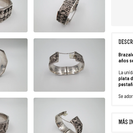
DESCR
Brazal
años s
La unid
plata d
pestañ
Se ado
MÁS I