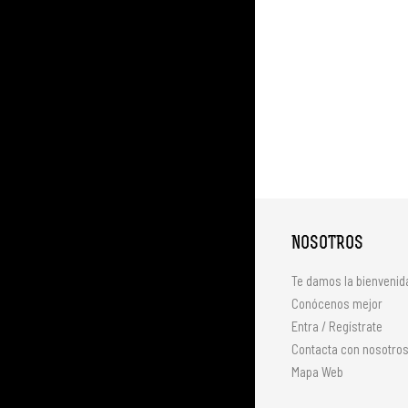
NOSOTROS
Te damos la bienvenid
Conócenos mejor
Entra / Regístrate
Contacta con nosotro
Mapa Web