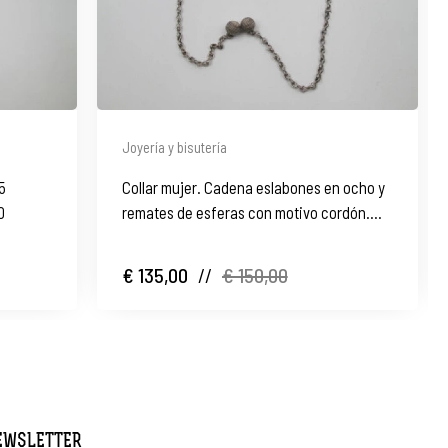
Joyería y bisutería
5
Collar mujer. Cadena eslabones en ocho y
0
remates de esferas con motivo cordón.
1950
€ 135,00
//
€ 150,00
NEWSLETTER