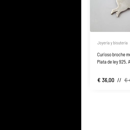
Joyería y bisutería
Curioso broche mu
Plata de ley 925. 
€ 36,00
//
€ 