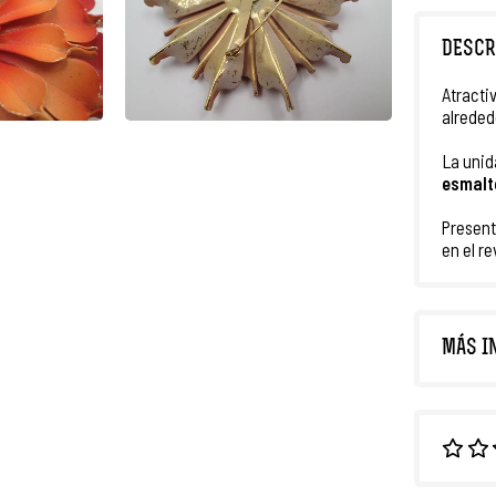
DESCR
Atracti
alreded
La unid
esmal
Presen
en el re
MÁS I