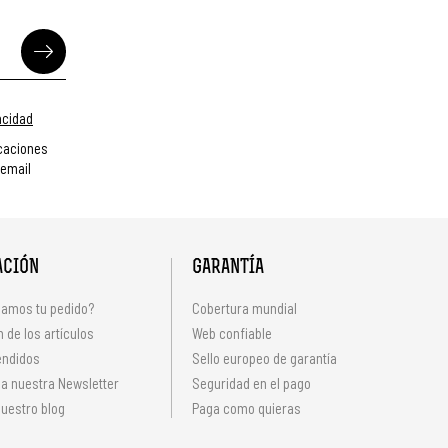
vacidad
caciones
 email
ACIÓN
GARANTÍA
amos tu pedido?
Cobertura mundial
 de los artículos
Web confiable
endidos
Sello europeo de garantía
 a nuestra Newsletter
Seguridad en el pago
uestro blog
Paga como quieras