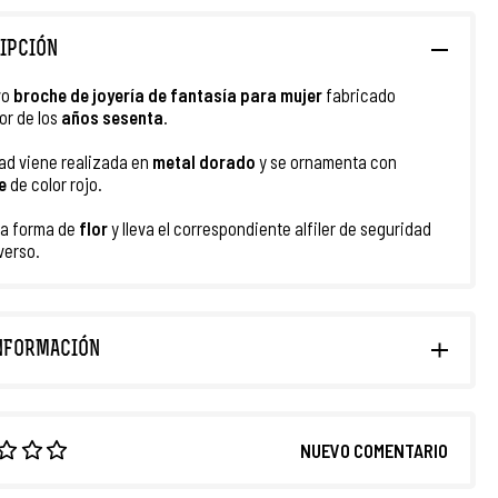
IPCIÓN
vo
broche
de joyería de fantasía
para mujer
fabricado
or de los
años sesenta
.
ad viene realizada en
metal dorado
y se ornamenta con
te
de color rojo.
ta forma de
flor
y lleva el correspondiente alfiler de seguridad
verso.
NFORMACIÓN
NUEVO COMENTARIO