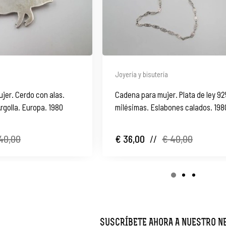
Joyería y bisutería
jer. Cerdo con alas.
Cadena para mujer. Plata de ley 92
Argolla. Europa. 1980
milésimas. Eslabones calados. 198
40,00
€ 36,00
//
€ 40,00
SUSCRÍBETE AHORA A NUESTRO 