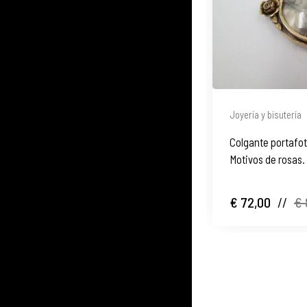
Joyería y bisutería
Colgante portafot
Motivos de rosas. 
€ 72,00
//
€ 