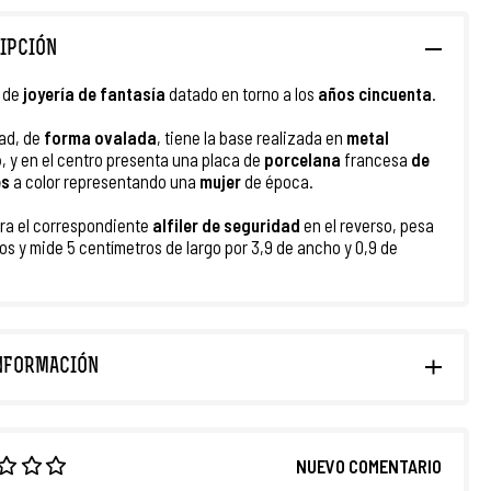
IPCIÓN
de
joyería
de
fantasía
datado en torno a los
años cincuenta
.
ad, de
forma ovalada
, tiene la base realizada en
metal
o
, y en el centro presenta una placa de
porcelana
francesa
de
es
a color representando una
mujer
de época.
ra el correspondiente
alfiler de seguridad
en el reverso, pesa
os y mide 5 centímetros de largo por 3,9 de ancho y 0,9 de
NFORMACIÓN
NUEVO COMENTARIO