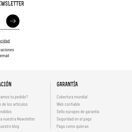
NEWSLETTER
vacidad
caciones
 email
ACIÓN
GARANTÍA
amos tu pedido?
Cobertura mundial
 de los artículos
Web confiable
endidos
Sello europeo de garantía
 a nuestra Newsletter
Seguridad en el pago
uestro blog
Paga como quieras