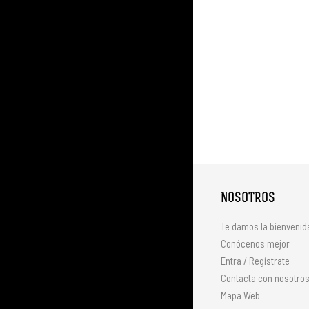
NOSOTROS
Te damos la bienvenid
Conócenos mejor
Entra / Regístrate
Contacta con nosotro
Mapa Web