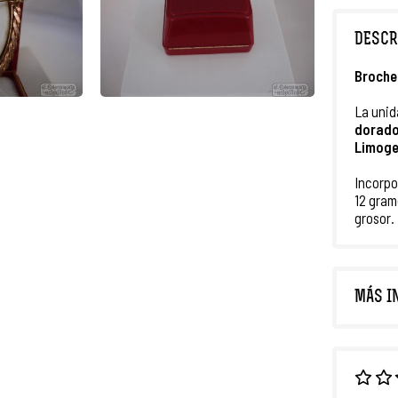
DESCR
Broche
La unid
dorad
Limog
Incorpo
12 gram
grosor.
MÁS I