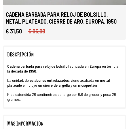
CADENA BARBADA PARA RELOJ DE BOLSILLO.
METAL PLATEADO. CIERRE DE ARO. EUROPA. 1950
€ 31,50
€ 35,00
DESCRIPCIÓN
Cadena barbada
para reloj de bolsillo
fabricada en
Europa
en torno a
la década de
1950
.
La unidad, de
eslabones
entrelazados
, viene acabada en
metal
plateado
e incluye un
cierre de argolla
y un
mosquetón
.
Mide extendida 26 centímetros de largo por 0,6 de grosor y pesa 20
gramos.
MÁS INFORMACIÓN