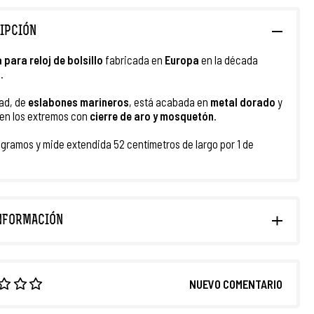
IPCIÓN
 para
reloj de bolsillo
fabricada en
Europa
en la década
0
.
ad, de
eslabones marineros
, está acabada en
metal dorado
y
en los extremos con
cierre de aro y mosquetón
.
 gramos y mide extendida 52 centímetros de largo por 1 de
NFORMACIÓN
NUEVO COMENTARIO