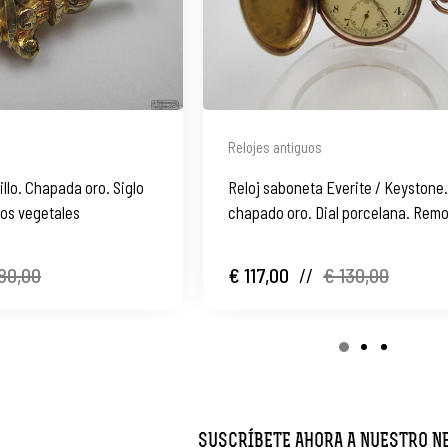
Relojes antiguos
sillo. Chapada oro. Siglo
Reloj saboneta Everite / Keystone.
vos vegetales
chapado oro. Dial porcelana. Remo
1910
80,00
€ 117,00
//
€ 130,00
SUSCRÍBETE AHORA A NUESTRO 