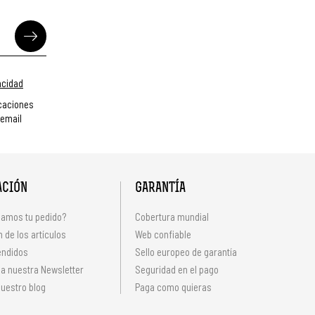
vacidad
caciones
 email
ACIÓN
GARANTÍA
amos tu pedido?
Cobertura mundial
 de los artículos
Web confiable
endidos
Sello europeo de garantía
 a nuestra Newsletter
Seguridad en el pago
uestro blog
Paga como quieras