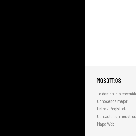
NOSOTROS
Te damos la bienvenid
Conócenos mejor
Entra / Regístrate
Contacta con nosotro
Mapa Web