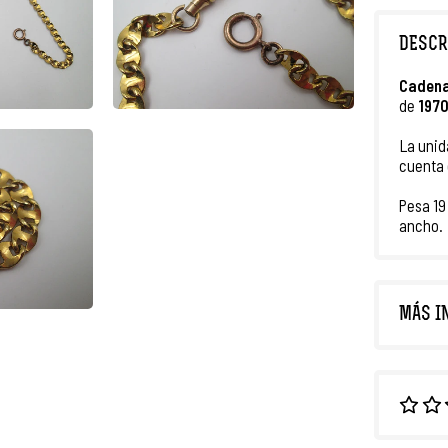
DESCR
Cadena
de
197
La unid
cuenta 
Pesa 19
ancho.
MÁS I