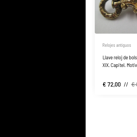
Relojes antiguos
Llave reloj de bol
XIX. Capitel. Moti
€ 72,00
//
€ 