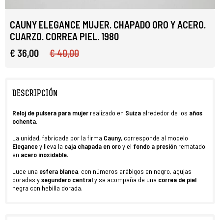
CAUNY ELEGANCE MUJER. CHAPADO ORO Y ACERO.
CUARZO. CORREA PIEL. 1980
€ 36,00
€ 40,00
DESCRIPCIÓN
R
eloj de pulsera
para mujer
realizado en
Suiza
alrededor de los
años
ochenta
.
La unidad, fabricada por la firma
Cauny
, corresponde al modelo
Elegance
y lleva la
caja chapada en oro
y el
fondo a presión
rematado
en
acero inoxidable
.
Luce una
esfera blanca
, con números arábigos en negro, agujas
doradas y
segundero
central
y se acompaña de una
correa de piel
negra con hebilla dorada.