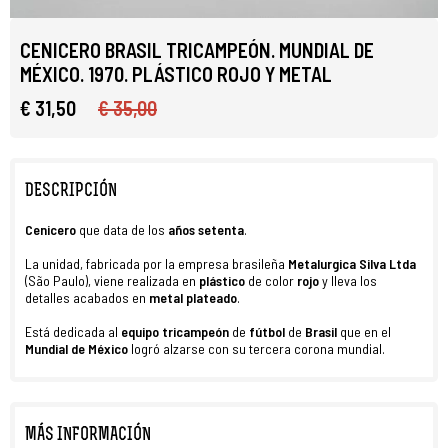
CENICERO BRASIL TRICAMPEÓN. MUNDIAL DE
MÉXICO. 1970. PLÁSTICO ROJO Y METAL
€ 31,50
€ 35,00
DESCRIPCIÓN
Cenicero
que data de los
años setenta
.
La unidad, fabricada por la empresa brasileña
Metalurgica Silva Ltda
(São Paulo), viene realizada en
plástico
de color
rojo
y lleva los
detalles acabados en
metal plateado
.
Está dedicada al
equipo tricampeón
de
fútbol
de
Brasil
que en el
Mundial de México
logró alzarse con su tercera corona mundial.
MÁS INFORMACIÓN