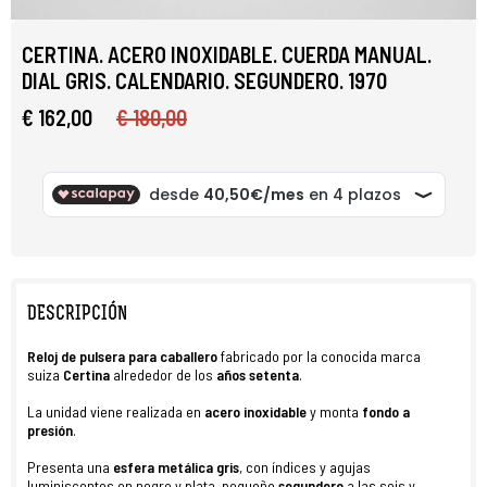
CERTINA. ACERO INOXIDABLE. CUERDA MANUAL.
DIAL GRIS. CALENDARIO. SEGUNDERO. 1970
€ 162,00
€ 180,00
DESCRIPCIÓN
Reloj de pulsera para caballero
fabricado por la conocida marca
suiza
Certina
alrededor de los
años setenta
.
La unidad viene realizada en
acero inoxidable
y monta
fondo a
presión
.
Presenta una
esfera metálica gris
, con índices y agujas
luminiscentes en negro y plata, pequeño
segundero
a las seis y