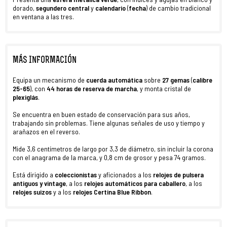
dorado,
segundero central
y
calendario
(
fecha
) de cambio tradicional
en ventana a las tres.
MÁS INFORMACIÓN
Equipa un mecanismo de
cuerda automática
sobre
27
gemas
(
calibre
25-65
), con
44 horas de reserva de marcha
, y monta cristal de
plexiglás
.
Se encuentra en buen estado
de conservación para sus años,
trabajando sin problemas. Tiene algunas señales de uso y tiempo y
arañazos en el reverso.
Mide 3,6 centímetros de largo por 3,3 de diámetro, sin incluir la corona
con el anagrama de la marca, y 0,8 cm de grosor y pesa 74 gramos.
Está dirigido a
coleccionistas
y aficionados a los
relojes de pulsera
antiguos y vintage
, a los
relojes automáticos para caballero
, a los
relojes suizos
y a los
relojes Certina Blue Ribbon
.