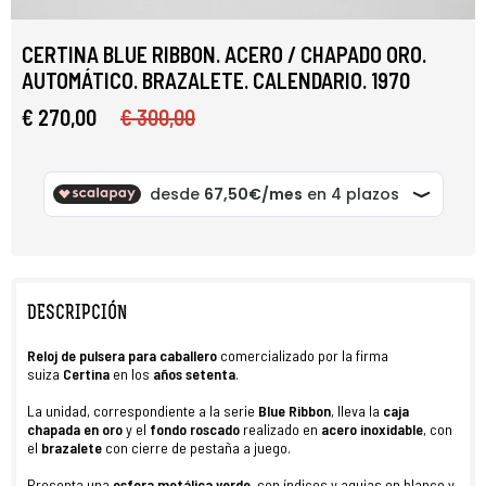
CERTINA BLUE RIBBON. ACERO / CHAPADO ORO.
AUTOMÁTICO. BRAZALETE. CALENDARIO. 1970
€ 270,00
€ 300,00
DESCRIPCIÓN
Reloj
de
pulsera
para caballero
comercializado por la firma
suiza
Certina
en los
años setenta
.
La unidad, correspondiente a la serie
Blue Ribbon
, lleva la
caja
chapada en oro
y el
fondo roscado
realizado en
acero inoxidable
, con
el
brazalete
con cierre de pestaña a juego.
Presenta una
esfera metálica verde
, con índices y agujas en blanco y