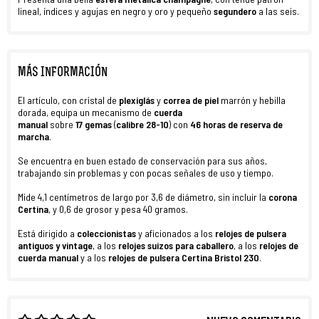
lineal, índices y agujas en negro y oro y pequeño
segundero
a las seis.
MÁS INFORMACIÓN
El artículo, con cristal de
plexiglás
y
correa
de piel
marrón y hebilla
dorada, equipa un mecanismo de
cuerda
manual
sobre
17
gemas
(
calibre 28-10
) con
46 horas de reserva de
marcha
.
Se encuentra en buen estado
de conservación para sus años,
trabajando sin problemas y con pocas señales de uso y tiempo.
Mide 4,1 centímetros de largo por 3,6 de diámetro, sin incluir la
corona
Certina
, y 0,6 de grosor y pesa 40 gramos.
Está dirigido a
coleccionistas
y aficionados a los
relojes de pulsera
antiguos y vintage
, a los
relojes suizos para caballero
, a los
relojes de
cuerda manual
y a los
relojes de pulsera Certina Bristol 230
.