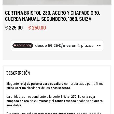
CERTINA BRISTOL 230. ACERO Y CHAPADO ORO.
CUERDA MANUAL. SEGUNDERO. 1960. SUIZA
€ 225,00
€ 250,00
DESCRIPCIÓN
Elegante
reloj
de
pulsera
para caballero
comercializado por la firma
suiza
Certina
alrededor de los
años sesenta
.
La unidad, correspondiente a la serie
Bristol 230
, lleva la
caja
chapada en oro
de
20 micras
y el
fondo roscado
acabado en
acero
inoxidable
.
Presenta una bella
esfera metálica champagne
, con tenue patrón