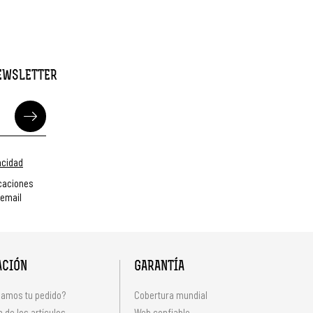
NEWSLETTER
vacidad
caciones
 email
ACIÓN
GARANTÍA
amos tu pedido?
Cobertura mundial
 de los artículos
Web confiable