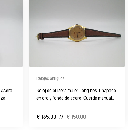
Relojes antiguos
. Acero
Reloj de pulsera mujer Longines. Chapado
iza
en oro y fondo de acero. Cuerda manual.
1970
€ 135,00
//
€ 150,00