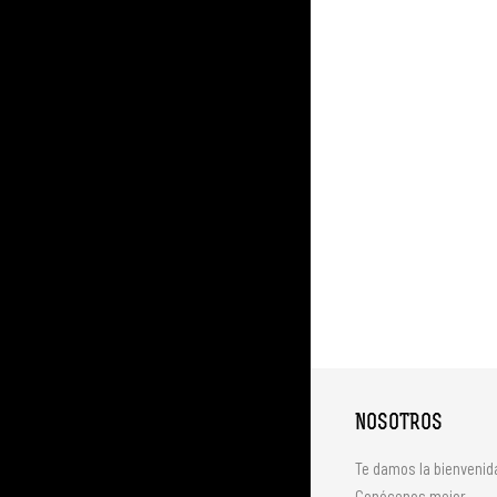
NOSOTROS
Te damos la bienvenid
Conócenos mejor