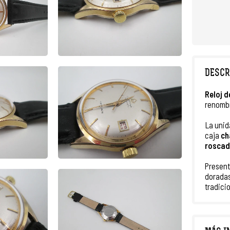
DESCR
Reloj
d
renomb
La unid
caja
ch
rosca
Presen
dorada
tradicio