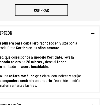
COMPRAR
IPCIÓN
e
pulsera
para caballero
fabricado en
Suiza
por la
rada firma
Certina
en los
años sesenta
.
ad, que corresponde al
modelo Certidate
, lleva la
apada en oro
de
20 micras
y tiene el
fondo
do
acabado en
acero inoxidable
.
ta una
esfera
metálica gris
clara, con índices y agujas
s,
segundero central
y
calendario
(fecha) de cambio
nal en ventana a las tres.