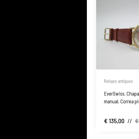
Relojes antiguos
EverSwiss. Chapa
manual. Correa pi
€ 135,00
//
€