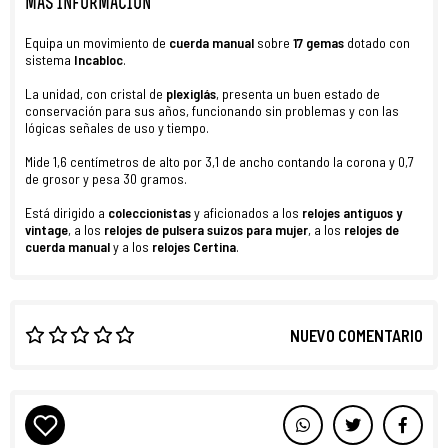
MÁS INFORMACIÓN
Equipa un movimiento de
cuerda manual
sobre
17 gemas
dotado con
sistema
Incabloc
.
La unidad, con cristal de
plexiglás
, presenta un buen estado de
conservación para sus años, funcionando sin problemas y con las
lógicas señales de uso y tiempo.
Mide 1,6 centímetros de alto por 3,1 de ancho contando la corona y 0,7
de grosor y pesa 30 gramos.
Está dirigido a
coleccionistas
y aficionados a los
relojes antiguos y
vintage
, a los
relojes de pulsera suizos para mujer
, a los
relojes de
cuerda manual
y a los
relojes
Certina
.
NUEVO COMENTARIO