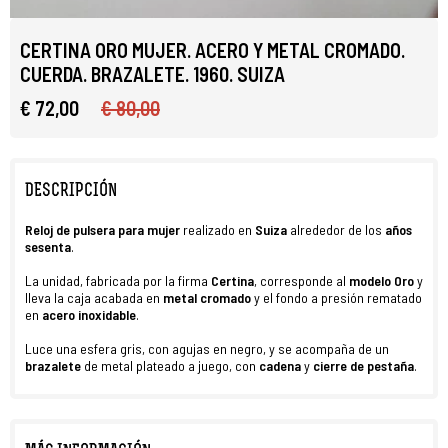
CERTINA ORO MUJER. ACERO Y METAL CROMADO.
CUERDA. BRAZALETE. 1960. SUIZA
€ 72,00
€ 80,00
DESCRIPCIÓN
R
eloj de pulsera
para mujer
realizado en
Suiza
alrededor de los
años
sesenta
.
La unidad, fabricada por la firma
Certina
, corresponde al
modelo Oro
y
lleva la caja acabada en
metal cromado
y el fondo a presión rematado
en
acero inoxidable
.
Luce una esfera gris, con agujas en negro, y se acompaña de un
brazalete
de metal plateado a juego, con
cadena
y
cierre de pestaña
.