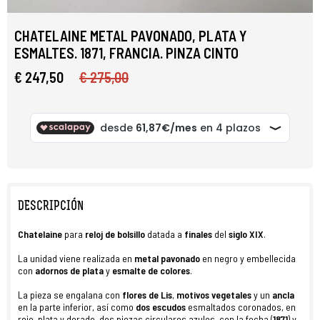
CHATELAINE METAL PAVONADO, PLATA Y
ESMALTES. 1871, FRANCIA. PINZA CINTO
€ 247,50
€ 275,00
DESCRIPCIÓN
Chatelaine
para
reloj de bolsillo
datada a
finales
del
siglo XIX
.
La unidad viene realizada en
metal pavonado
en negro y embellecida
con
adornos de plata
y
esmalte de colores
.
La pieza se engalana con
flores de Lis
,
motivos vegetales
y un
ancla
en la parte inferior, así como
dos escudos
esmaltados coronados, en
rojo, plata y dorado, dos piezas circulares azules, con la fecha (
1871
) y