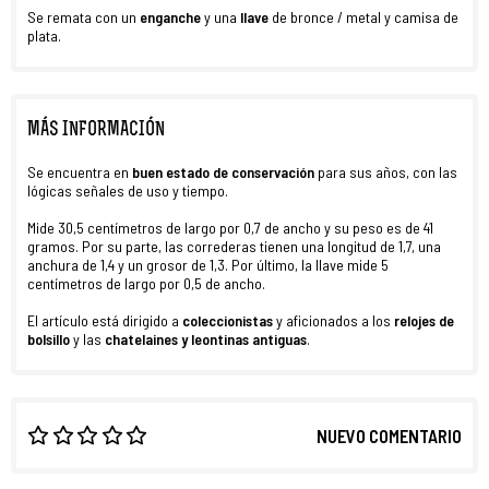
Se remata con un
enganche
y una
llave
de bronce / metal y camisa de
plata.
MÁS INFORMACIÓN
Se encuentra en
buen estado de conservación
para sus años, con las
lógicas señales de uso y tiempo.
Mide 30,5 centímetros de largo por 0,7 de ancho y su peso es de 41
gramos. Por su parte, las correderas tienen una longitud de 1,7, una
anchura de 1,4 y un grosor de 1,3. Por último, la llave mide 5
centímetros de largo por 0,5 de ancho.
El artículo está dirigido a
coleccionistas
y aficionados a los
relojes de
bolsillo
y las
chatelaines y leontinas antiguas
.
NUEVO COMENTARIO