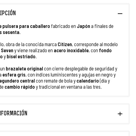
IPCIÓN
e pulsera
para caballero
fabricado en
Japón
a finales de
s sesenta
.
lo, obra de la conocida marca
Citizen
, corresponde al modelo
l Seven
y viene realizado en
acero inoxidable
, con
fondo
do
y
bisel estriado
.
 un
brazalete
original
con cierre desplegable de seguridad y
na
esfera gris
, con índices luminiscentes y agujas en negro y
egundero central
con remate de bola y
calendario
(día y
 de
cambio rápido
y tradicional en ventana a las tres.
NFORMACIÓN