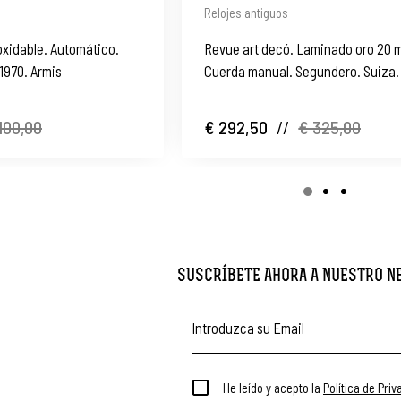
Relojes antiguos
oxidable. Automático.
Revue art decó. Laminado oro 20 m
 1970. Armis
Cuerda manual. Segundero. Suiza.
100,00
€ 292,50
//
€ 325,00
SUSCRÍBETE AHORA A NUESTRO 
He leído y acepto la
Política de Pri