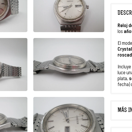
DESCR
Reloj
d
los
año
El mode
Crysta
rosca
Incluye
luce u
plata,
s
fecha)
MÁS I