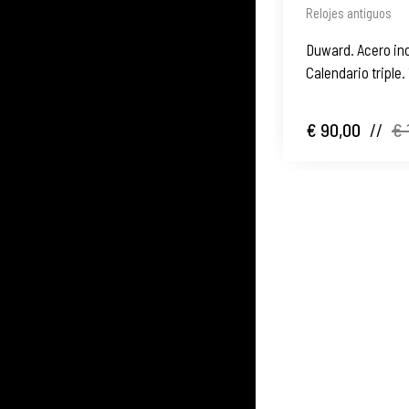
Relojes antiguos
Duward. Acero in
Calendario triple.
€ 90,00
//
€ 