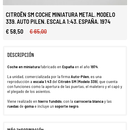
CITROËN SM COCHE MINIATURA METAL. MODELO
339. AUTO PILEN. ESCALA 1:43. ESPAÑA. 1974
€ 58,50
€ 65,00
DESCRIPCIÓN
C
oche en miniatura
fabricado en
España
en el año
1974
.
La unidad, comercializada por la firma
Auto-Pilen
, es una
reproducción a
escala 1:43
del
Citroën SM
(
Modelo 339
), que cuenta
con funciones como la apertura de las puertas, el maletero y el capó y
el plegado de los asientos.
Viene realizado en
hierro fundido
, con la
carrocería blanca
y las
ruedas
de
goma
e incluye un
soporte negro
.