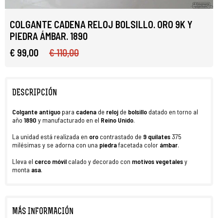
COLGANTE CADENA RELOJ BOLSILLO. ORO 9K Y
PIEDRA ÁMBAR. 1890
€ 99,00
€ 110,00
DESCRIPCIÓN
C
olgante
antiguo
para
cadena
de
reloj
de
bolsillo
datado en torno al
año
1890
y manufacturado en el
Reino Unido
.
La unidad está realizada en
oro
contrastado de
9 quilates
375
milésimas y se adorna con una
piedra
facetada color
ámbar
.
Lleva el
cerco móvil
calado y decorado con
motivos vegetales
y
monta
asa
.
MÁS INFORMACIÓN