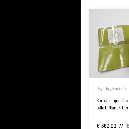
Joyería y bisutería
Sortija mujer. Or
talla brillante. Ce
€ 360,00
//
€