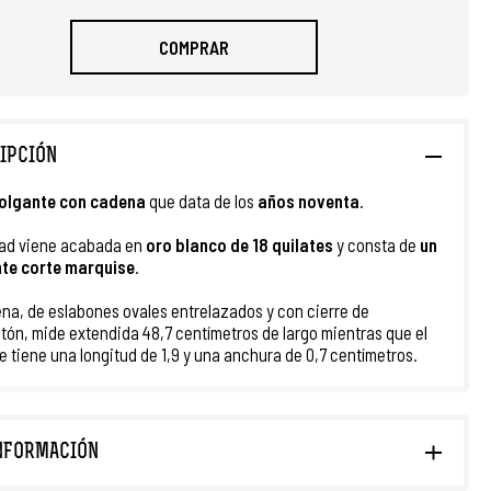
COMPRAR
IPCIÓN
olgante con cadena
que data de los
años noventa
.
ad viene acabada en
oro blanco de 18 quilates
y consta de
un
nte
corte marquise
.
na, de eslabones ovales entrelazados y con cierre de
ón, mide extendida 48,7 centímetros de largo mientras que el
e tiene una longitud de 1,9 y una anchura de 0,7 centímetros.
NFORMACIÓN