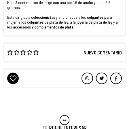
Mide 3 centímetros de largo con asa por 1,6 de ancho y pesa 3,2
gramos.
Está dirigido a
coleccionistas
y aficionados a los
colgantes para
mujer
, a los
colgantes de plata de ley
, a la
joyería de plata de ley
y a
los
accesorios y complementos de plata
.
NUEVO COMENTARIO
Te Puede Interesar