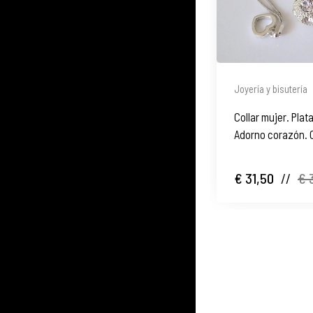
Joyería y bisutería
Collar mujer. Plat
Adorno corazón.
€ 31,50
//
€ 