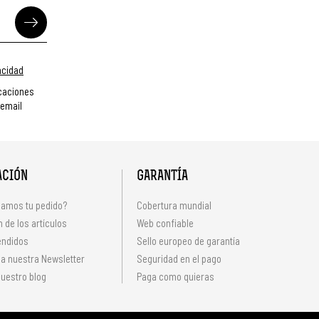
vacidad
caciones
 email
ACIÓN
GARANTÍA
amos tu pedido?
Cobertura mundial
 de los artículos
Web confiable
endidos
Sello europeo de garantía
 a nuestra Newsletter
Seguridad en el pago
uestro blog
Paga como quieras