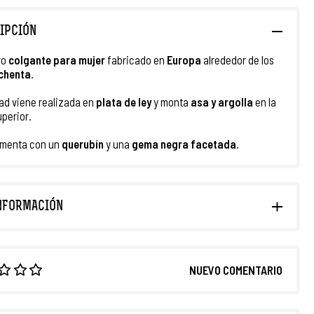
IPCIÓN
vo
colgante para mujer
fabricado en
Europa
alrededor de los
chenta
.
ad viene realizada en
plata de ley
y monta
asa y argolla
en la
uperior.
amenta con un
querubín
y una
gema negra facetada
.
NFORMACIÓN
NUEVO COMENTARIO