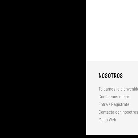
NOSOTROS
Te damos la bienvenid
Conócenos mejor
Entra / Regístrate
Contacta con nosotro
Mapa Web