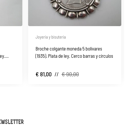
Joyería y bisutería
Broche colgante moneda 5 bolívares
ey.
(1935). Plata de ley. Cerco barras y círculos
€ 81,00
//
€ 90,00
NEWSLETTER