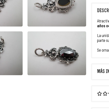
DESCR
Atracti
años o
La unid
parte s
Se orn
MÁS I