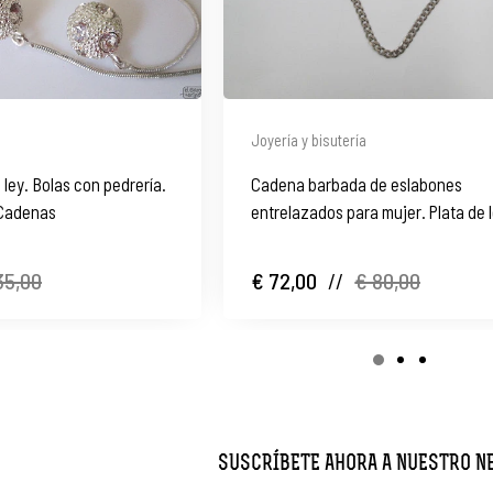
Joyería y bisutería
a ley. Bolas con pedrería.
Cadena barbada de eslabones
 Cadenas
entrelazados para mujer. Plata de l
Cierre mosquetón
35,00
€ 72,00
//
€ 80,00
SUSCRÍBETE AHORA A NUESTRO 