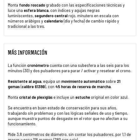
Monta
fondo roscado
grabado con las especificaciones técnicas y
luce una
esfera blanca
, con índices y agujas negras
luminiscentes,
segundero central
rojo, minutero en escala con
números arábigos y
calendario
(día y fecha) de cambio rápido y
tradicional a las tres.
MÁS INFORMACIÓN
La función
cronómetro
cuenta con una subesfera a las seis para los
minutos (30) y dos pulsadores para parar / activar y resetear el crono.
Resistente al agua
, equipa un
movimiento
automático
sobre
21
gemas
(
calibre 6139B
), con
45 horas de reserva de marcha
.
Monta
cristal de plexiglás
e incluye un
estuche
original en color azul.
Se encuentra en buen estado de conservación para sus años,
trabajando sin problemas y con las lógicas señales de uso y tiempo,
aunque muestra puntos de desgaste en el rotor que no afectan a su
funcionamiento.
Mide 3,8 centímetros de diámetro, sin contar los pulsadores, por 1,1 de
grosor y pesa 118 gramos (280 con caja).