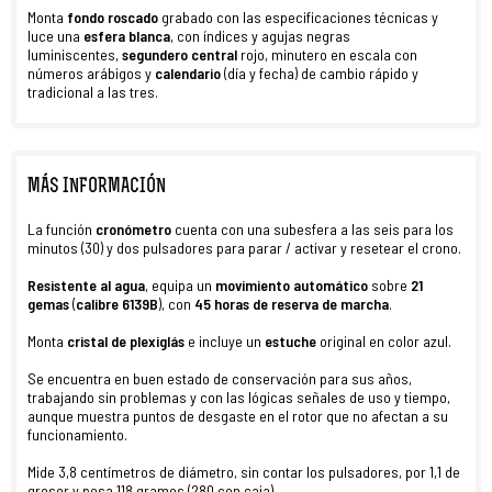
Monta
fondo roscado
grabado con las especificaciones técnicas y
luce una
esfera blanca
, con índices y agujas negras
luminiscentes,
segundero central
rojo, minutero en escala con
números arábigos y
calendario
(día y fecha) de cambio rápido y
tradicional a las tres.
MÁS INFORMACIÓN
La función
cronómetro
cuenta con una subesfera a las seis para los
minutos (30) y dos pulsadores para parar / activar y resetear el crono.
Resistente al agua
, equipa un
movimiento
automático
sobre
21
gemas
(
calibre 6139B
), con
45 horas de reserva de marcha
.
Monta
cristal de plexiglás
e incluye un
estuche
original en color azul.
Se encuentra en buen estado de conservación para sus años,
trabajando sin problemas y con las lógicas señales de uso y tiempo,
aunque muestra puntos de desgaste en el rotor que no afectan a su
funcionamiento.
Mide 3,8 centímetros de diámetro, sin contar los pulsadores, por 1,1 de
grosor y pesa 118 gramos (280 con caja).