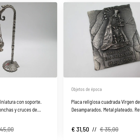
Objetos de época
iniatura con soporte.
Placa religiosa cuadrada Virgen de
onchas y cruces de
Desamparados. Metal plateado. Re
1999
 45,00
€ 31,50
//
€ 35,00