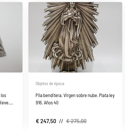
Objetos de época
 los
Pila benditera. Virgen sobre nube. Plata ley
lieve.
916. Años 40
€ 247,50
//
€ 275,00