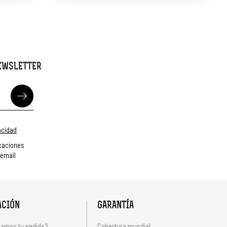
NEWSLETTER
vacidad
caciones
 email
ACIÓN
GARANTÍA
amos tu pedido?
Cobertura mundial