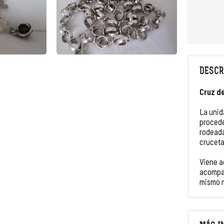
DESCR
Cruz d
La uni
proced
rodeada
cruceta
Viene 
acompa
mismo m