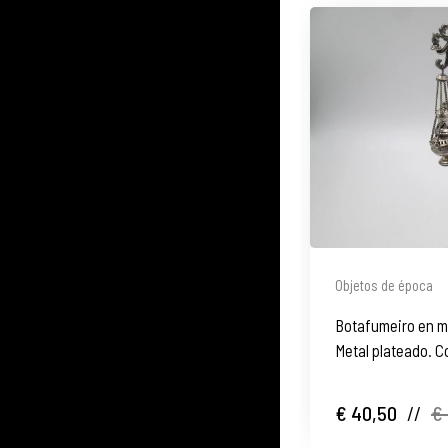
Objetos de época
Botafumeiro en m
Metal plateado. C
Santiago. 1990
€ 40,50
//
€