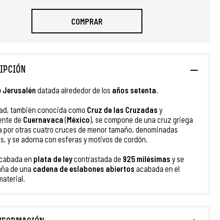
COMPRAR
IPCIÓN
e Jerusalén
datada alrededor de los
años setenta
.
dad, también conocida como
Cruz de las Cruzadas
y
ente de
Cuernavaca
(
México
), se compone de una cruz griega
 por otras cuatro cruces de menor tamaño, denominadas
s, y se adorna con esferas y motivos de cordón.
acabada en
plata de ley
contrastada de
925 milésimas
y se
ña de una
cadena de eslabones abiertos
acabada en el
aterial.