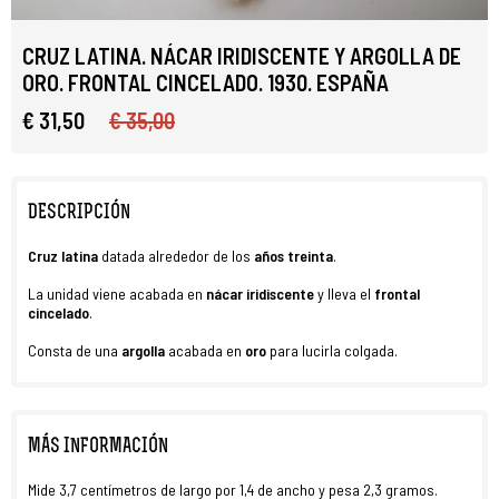
CRUZ LATINA. NÁCAR IRIDISCENTE Y ARGOLLA DE
ORO. FRONTAL CINCELADO. 1930. ESPAÑA
€ 31,50
€ 35,00
DESCRIPCIÓN
Cruz latina
datada alrededor de los
años treinta
.
La unidad viene acabada en
nácar iridiscente
y lleva el
frontal
cincelado
.
Consta de una
argolla
acabada en
oro
para lucirla colgada.
MÁS INFORMACIÓN
Mide 3,7 centímetros de largo por 1,4 de ancho y pesa 2,3 gramos.