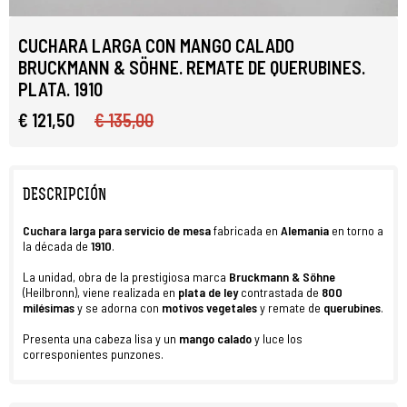
CUCHARA LARGA CON MANGO CALADO
BRUCKMANN & SÖHNE. REMATE DE QUERUBINES.
PLATA. 1910
€ 121,50
€ 135,00
DESCRIPCIÓN
Cuchara
larga para servicio de mesa
fabricada en
Alemania
en torno a
la década de
1910
.
La unidad, obra de la prestigiosa marca
Bruckmann & Söhne
(Heilbronn), viene realizada en
plata de ley
contrastada de
800
milésimas
y se adorna con
motivos vegetales
y remate de
querubines
.
Presenta una cabeza lisa y un
mango calado
y luce los
corresponientes punzones.