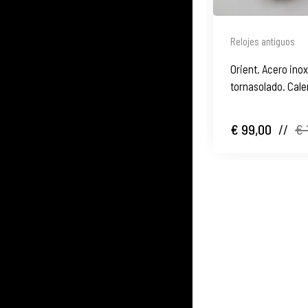
Relojes antiguos
Orient. Acero inox
tornasolado. Cale
€ 99,00
//
€ 