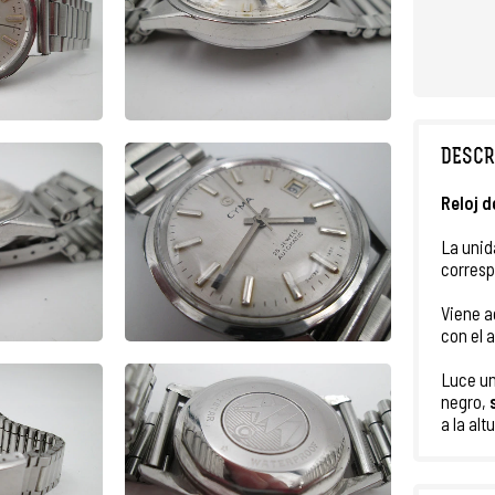
DESCR
Reloj d
La unid
corresp
Viene 
con el 
Luce un
negro,
a la alt