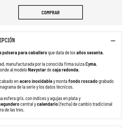
COMPRAR
IPCIÓN
e pulsera para caballero
que data de los
años sesenta
.
ad, manufacturada por la conocida firma suiza
Cyma
,
onde al modelo
Navystar
de
caja redonda
.
acabado en
acero inoxidable
y monta
fondo roscado
grabado
anagrama de la serie y los datos técnicos.
a esfera gris, con índices y agujas en plata y
segundero
central y
calendario
(fecha) de cambio tradicional
ura de las tres.