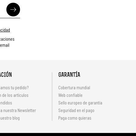
vacidad
caciones
 email
ACIÓN
GARANTÍA
amos tu pedido?
Cobertura mundial
 de los artículos
Web confiable
endidos
Sello europeo de garantía
 a nuestra Newsletter
Seguridad en el pago
uestro blog
Paga como quieras