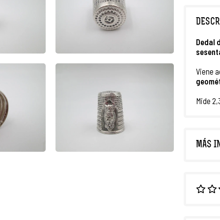
DESCR
Dedal
sesent
Viene 
geomét
Mide 2,
MÁS I