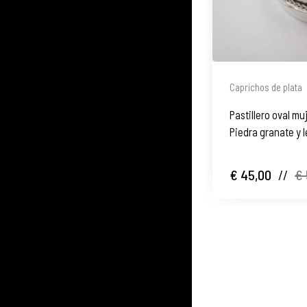
Caprichos de plata
Pastillero oval muj
Piedra granate y l
€ 45,00
//
€ 