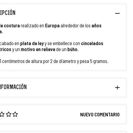
IPCIÓN
de costura
realizado en
Europa
alrededor de los
años
a
.
acabado en
plata de ley
y se embellece con
cincelados
ricos
y un
motivo en relieve
de un
búho
.
3 centímetros de altura por 2 de diámetro y pesa 5 gramos.
NFORMACIÓN
NUEVO COMENTARIO