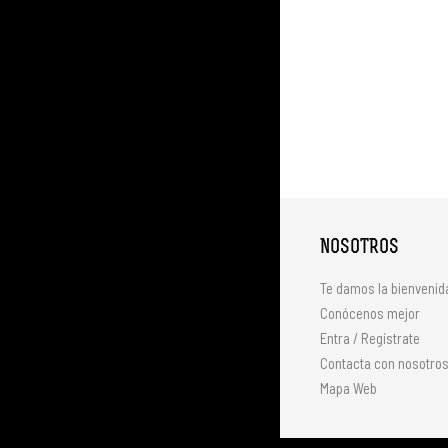
NOSOTROS
Te damos la bienvenid
Conócenos mejor
Entra / Regístrate
Contacta con nosotro
Mapa Web