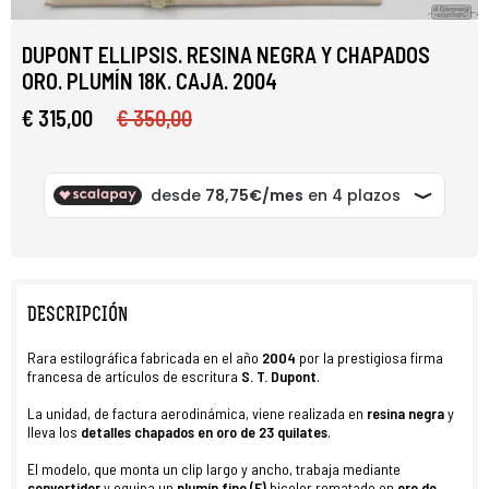
DUPONT ELLIPSIS. RESINA NEGRA Y CHAPADOS
ORO. PLUMÍN 18K. CAJA. 2004
€ 315,00
€ 350,00
DESCRIPCIÓN
Rara estilográfica fabricada en el año
2004
por la prestigiosa firma
francesa de artículos de escritura
S. T. Dupont
.
La unidad, de factura aerodinámica, viene realizada en
resina negra
y
lleva los
detalles
chapados
en
oro de 23 quilates
.
El modelo, que monta un clip largo y ancho, trabaja mediante
convertidor
y equipa un
plumín fino (F)
bicolor rematado en
oro de