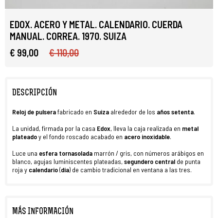
EDOX. ACERO Y METAL. CALENDARIO. CUERDA
MANUAL. CORREA. 1970. SUIZA
€ 99,00
€ 110,00
DESCRIPCIÓN
Reloj de pulsera
fabricado en
Suiza
alrededor de los
años setenta
.
La unidad, firmada por la casa
Edox
, lleva la caja realizada en
metal
plateado
y el fondo roscado acabado en
acero inoxidable
.
Luce una
esfera tornasolada
marrón / gris, con números arábigos en
blanco, agujas luminiscentes plateadas,
segundero central
de punta
roja y
calendario
(
día
) de cambio tradicional en ventana a las tres.
MÁS INFORMACIÓN