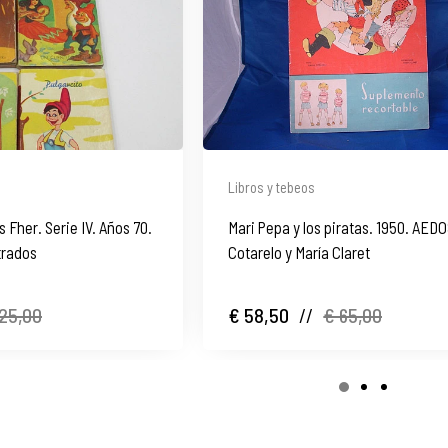
Libros y tebeos
 Fher. Serie IV. Años 70.
Mari Pepa y los piratas. 1950. AEDO
trados
Cotarelo y María Claret
25,00
€ 58,50
//
€ 65,00