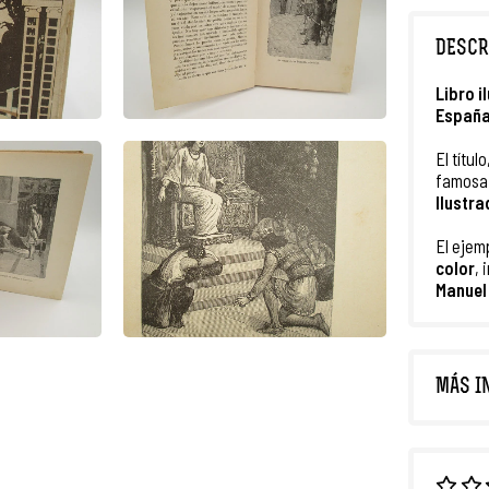
DESCR
Libro i
Españ
El título,
famos
Ilustr
El ejem
color
, 
Manuel
MÁS I