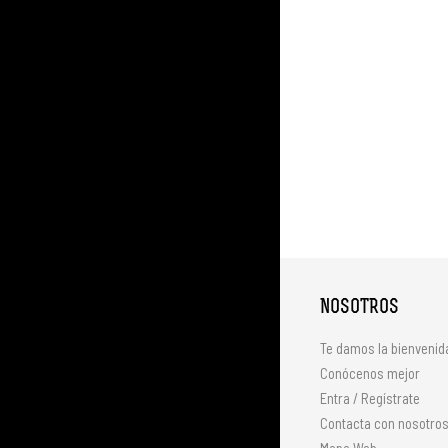
NOSOTROS
Te damos la bienvenid
Conócenos mejor
Entra / Regístrate
Contacta con nosotro
Mapa Web