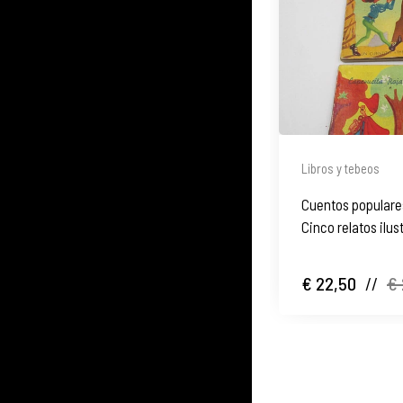
Libros y tebeos
Cuentos populares
Cinco relatos ilus
€ 22,50
//
€ 