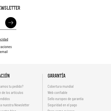
NEWSLETTER
vacidad
caciones
 email
ACIÓN
GARANTÍA
amos tu pedido?
Cobertura mundial
 de los artículos
Web confiable
endidos
Sello europeo de garantía
 a nuestra Newsletter
Seguridad en el pago
uestro blog
Paga como quieras