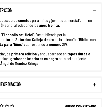
IPCIÓN
lustrado
de cuentos
para niños y jóvenes comercializado en
a
(Madrid) alrededor de los
años treinta
.
 '
El caballo artificial
', fue publicado por la
a
e
ditorial
Saturnino Calleja
dentro de la colección '
Biblioteca
ada para Niños
' y corresponde al
número XIV
.
plar, de
primera edición
y encuadernado en
tapas duras a
incluye
grabados interiores en negro
obra del dibujante
 Ángel de Méndez Bringa
.
NFORMACIÓN
NUEVO COMENTARIO