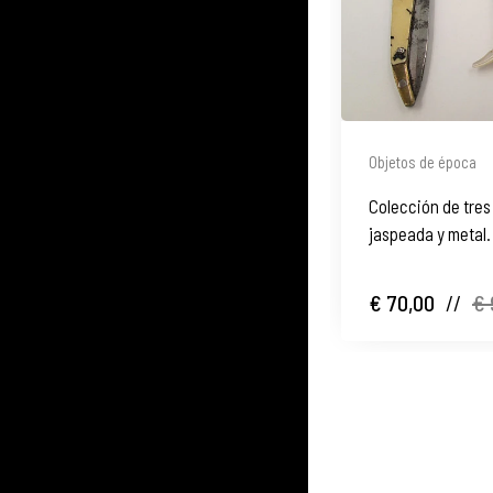
Objetos de época
Colección de tres
jaspeada y metal.
€ 70,00
//
€ 