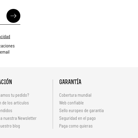
vacidad
caciones
 email
ACIÓN
GARANTÍA
amos tu pedido?
Cobertura mundial
 de los artículos
Web confiable
endidos
Sello europeo de garantía
 a nuestra Newsletter
Seguridad en el pago
uestro blog
Paga como quieras