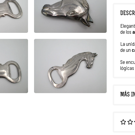
DESCR
Elegan
de los
a
La unid
de un
c
Se encu
lógicas
MÁS I