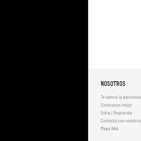
NOSOTROS
Te damos la bienvenid
Conócenos mejor
Entra / Regístrate
Contacta con nosotro
Mapa Web