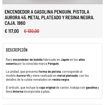
ENCENDEDOR A GASOLINA PENGUIN. PISTOLA
AURORA 45. METAL PLATEADO Y RESINA NEGRA.
CAJA. 1960
€ 117,00
€ 130,00
DESCRIPCIÓN
Raro
e
ncendedor de bolsillo
fabricado en
Japón
en los
años
sesenta
por la conocida marca
Penguin
.
La unidad, que presenta
forma de pistola
, corresponde al
modelo
Aurora 45
y viene realizada en
metal plateado
, con los
detalles de la culata rematados en
resina negra
.
El artículo, que incluye la
caja original
de cartón, trabaja con
gasolina
y
lleva
linterna
incorporada a pilas.