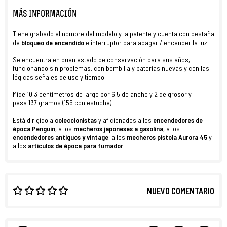
MÁS INFORMACIÓN
Tiene grabado el nombre del modelo y la patente y cuenta con pestaña
de
bloqueo
de encendido
e interruptor para apagar / encender la luz.
Se encuentra en buen estado de conservación para sus años,
funcionando sin problemas, con bombilla y baterías nuevas y con las
lógicas señales de uso y tiempo.
Mide 10,3 centímetros de largo por 6,5 de ancho y 2 de grosor y
pesa 137 gramos (155 con estuche).
Está dirigido a
coleccionistas
y aficionados a los
encendedores de
época Penguin
, a los
mecheros japoneses a gasolina
, a los
encendedores antiguos y vintage
, a los
mecheros pistola Aurora 45
y
a los
artículos de época para fumador
.
NUEVO COMENTARIO