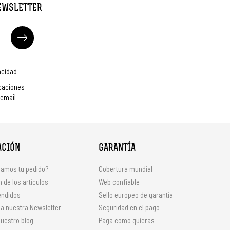
NEWSLETTER
vacidad
caciones
 email
ACIÓN
GARANTÍA
amos tu pedido?
Cobertura mundial
 de los artículos
Web confiable
endidos
Sello europeo de garantía
 a nuestra Newsletter
Seguridad en el pago
uestro blog
Paga como quieras