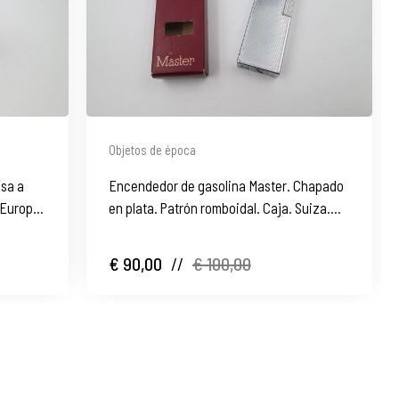
Objetos de época
sa a
Encendedor de gasolina Master. Chapado
. Europa.
en plata. Patrón romboidal. Caja. Suiza.
1970
€ 90,00
//
€ 100,00