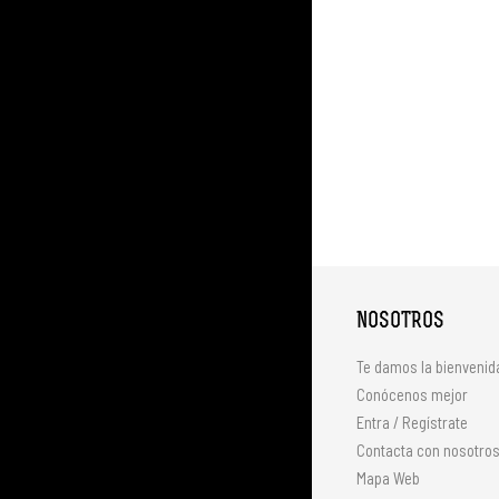
NOSOTROS
Te damos la bienvenid
Conócenos mejor
Entra / Regístrate
Contacta con nosotro
Mapa Web