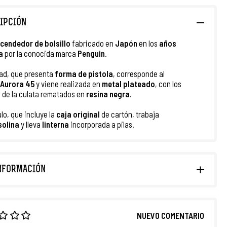
IPCIÓN
cendedor de bolsillo
fabricado en
Japón
en los
años
a
por la conocida marca
Penguin
.
ad, que presenta
forma de pistola
, corresponde al
Aurora 45
y viene realizada en
metal plateado
, con los
s de la culata rematados en
resina negra
.
ulo, que incluye la
caja original
de cartón, trabaja
solina
y lleva
linterna
incorporada a pilas.
NFORMACIÓN
NUEVO COMENTARIO