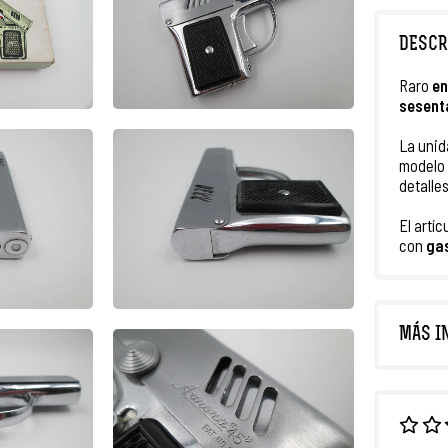
DESCR
Raro
e
n
sesent
La unid
modelo
detalle
El artíc
con
ga
MÁS I