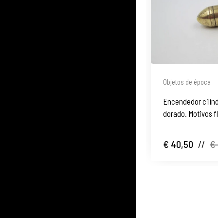
Objetos de época
Encendedor cilín
dorado. Motivos fl
Europa
€ 40,50
//
€