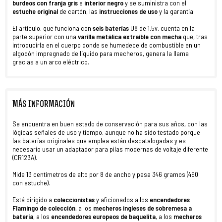
burdeos con franja gris
e
interior negro
y se suministra con el
estuche original
de cartón, las
instrucciones de uso
y la garantía.
El artículo, que funciona con
seis baterías
U8 de 1,5v, cuenta en la
parte superior con una
varilla metálica extraíble
con mecha
que, tras
introducirla en el cuerpo donde se humedece de combustible en un
algodón impregnado de líquido para mecheros, genera la llama
gracias a un arco eléctrico.
MÁS INFORMACIÓN
Se encuentra en buen estado de conservación para sus años, con las
lógicas señales de uso y tiempo, aunque no ha sido testado porque
las baterías originales que emplea están descatalogadas y es
necesario usar un adaptador para pilas modernas de voltaje diferente
(CR123A).
Mide 13 centímetros de alto por 8 de ancho y pesa 346 gramos (490
con estuche).
Está dirigido a
coleccionistas
y aficionados a los
encendedores
Flamingo de colección
, a los
mecheros ingleses de sobremesa a
batería
, a los
encendedores europeos de baquelita
, a los
mecheros