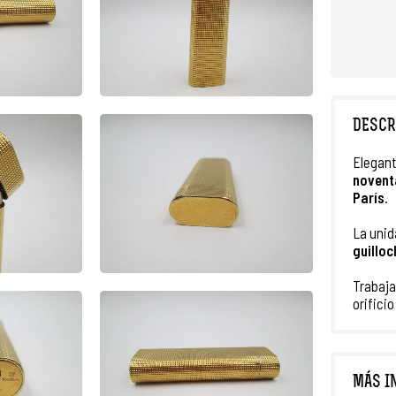
DESCR
Elegan
novent
París
.
La unid
guillo
Trabaj
orifici
MÁS I