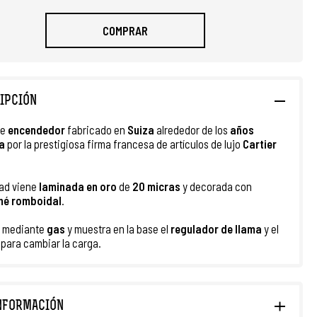
COMPRAR
IPCIÓN
te
encendedor
fabricado en
Suiza
alrededor de los
años
a
por la prestigiosa firma francesa de artículos de lujo
Cartier
ad viene
laminada
en oro
de
20 micras
y decorada con
ché romboidal
.
a mediante
gas
y muestra en la base el
regulador de llama
y el
o para cambiar la carga.
NFORMACIÓN