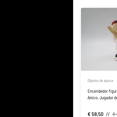
Objetos de época
Encendedor figur
Amico. Jugador de
1962
€ 58,50
//
€ 