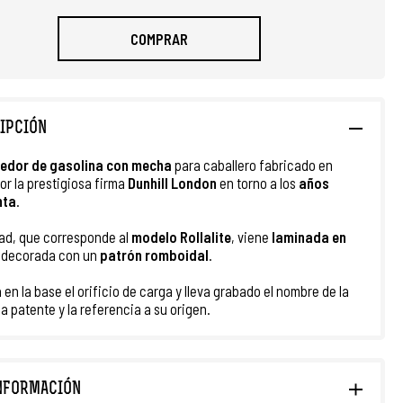
COMPRAR
IPCIÓN
edor de gasolina con mecha
para caballero fabricado en
or la prestigiosa firma
Dunhill London
en torno a los
años
nta
.
ad, que corresponde al
modelo Rollalite
, viene
laminada en
 decorada con un
patrón romboidal
.
 en la base el orificio de carga y lleva grabado el nombre de la
la patente y la referencia a su origen.
NFORMACIÓN