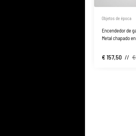
Objetos de época
Encendedor de gas
Metal chapado en p
€ 157,50
//
€