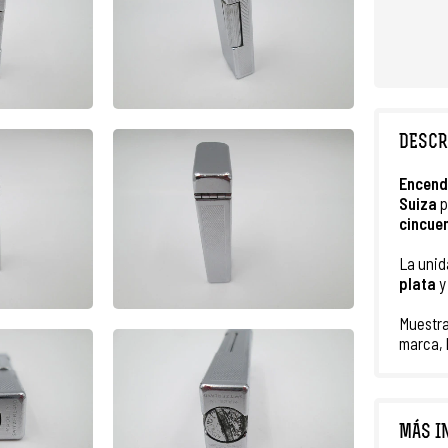
DESCR
Encend
Suiza
p
cincue
La unid
plata
y
Muestra
marca, 
MÁS I