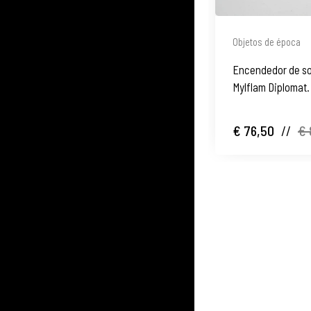
Objetos de época
Encendedor de s
Mylflam Diplomat.
€ 76,50
//
€ 