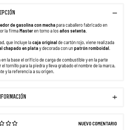
IPCIÓN
edor de gasolina con mecha
para caballero fabricado en
or la firma
Master
en torno a los
años setenta
.
ad, que incluye la
caja original
de cartón rojo, viene realizada
l chapado en plata
y decorada con un
patrón romboidal
.
 en la base el orificio de carga de combustible y en la parte
 el tornillo para la piedra y lleva grabado el nombre de la marca,
te y la referencia a su origen.
NFORMACIÓN
NUEVO COMENTARIO