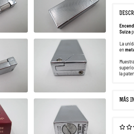
DESCR
Encend
Suiza
p
La unid
en
meta
Muestra
superior
la paten
MÁS I