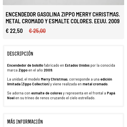
ENCENDEDOR GASOLINA ZIPPO MERRY CHRISTMAS.
METAL CROMADO Y ESMALTE COLORES. EEUU. 2009
€ 22,50
€ 25,00
DESCRIPCIÓN
Encendedor de bolsillo
fabricado en
Estados Unidos
por la conocida
marca
Zippo
en el año
2009
.
La unidad, el modelo
Merry Christmas
, corresponde a una
edición
limitada
(
Zippo Collection
) y viene realizada en
metal cromado
.
Se adorna con
esmalte de colores
y representa en el frontal a
Papá
Noel
en su trineo de renos cruzando el cielo estrellado.
MÁS INFORMACIÓN