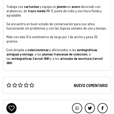
Trabaja con
cartuchos
y equipa un
plumín
en
acero
decorado con
arabescos, de
trazo medio
(Nº 1), punta de iridio y escritura fluida y
agradable.
Se encuentra en buen estado de conservación para sus años,
funcionando sin problemas y con las lógicas señales de uso y tiempo.
Mide cerrada 13,4 centímetros de largo por 1 de ancho y pesa 30
gramos.
Está dirigida a
coleccionistas
y aficionados a las
estilográficas
antiguas y vintage
, a las
plumas francesas de colección
, a
las
estilográficas Cerruti 1881
y a los
artículos de escritura Cerruti
1881
.
NUEVO COMENTARIO