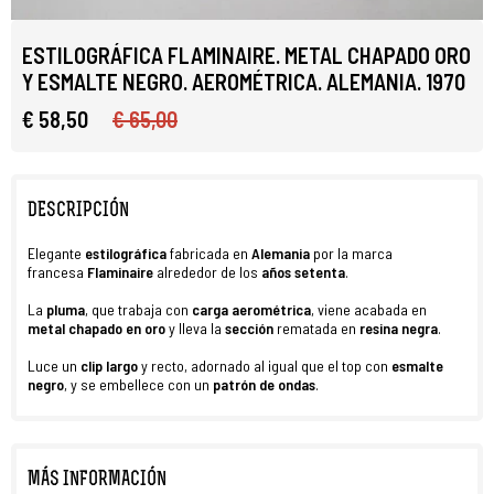
ESTILOGRÁFICA FLAMINAIRE. METAL CHAPADO ORO
Y ESMALTE NEGRO. AEROMÉTRICA. ALEMANIA. 1970
€ 58,50
€ 65,00
DESCRIPCIÓN
Elegante
estilográfica
fabricada en
Alemania
por la marca
francesa
Flaminaire
alrededor de los
años setenta
.
La
pluma
, que trabaja con
carga aerométrica
, viene acabada en
metal chapado en oro
y lleva la
sección
rematada en
resina negra
.
Luce un
clip largo
y recto, adornado al igual que el top con
esmalte
negro
, y se embellece con un
patrón de ondas
.
MÁS INFORMACIÓN