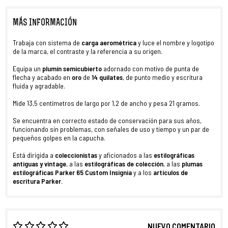
MÁS INFORMACIÓN
Trabaja con sistema de
carga aerométrica
y luce el nombre y logotipo
de la marca, el contraste y la referencia a su origen.
Equipa un
plumín semicubierto
adornado con motivo de punta de
flecha y acabado en
oro
de
14 quilates
, de punto medio y escritura
fluida y agradable.
Mide 13,5 centímetros de largo por 1,2 de ancho y pesa 21 gramos.
Se encuentra en correcto estado de conservación para sus años,
funcionando sin problemas, con señales de uso y tiempo y un par de
pequeños golpes en la capucha.
Está dirigida a
coleccionistas
y aficionados a las
estilográficas
antiguas y vintage
, a las
estilográficas de colección
, a las
plumas
estilográficas Parker
65 Custom Insignia
y a los
artículos de
escritura Parker
.
NUEVO COMENTARIO