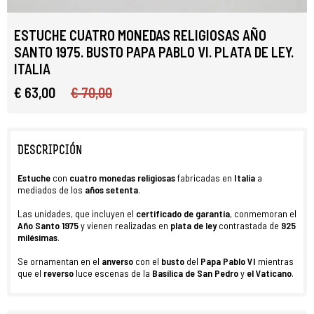
ESTUCHE CUATRO MONEDAS RELIGIOSAS AÑO
SANTO 1975. BUSTO PAPA PABLO VI. PLATA DE LEY.
ITALIA
€ 63,00
€ 70,00
DESCRIPCIÓN
Estuche
con
cuatro
monedas religiosas
fabricadas en
Italia
a
mediados de los
años setenta
.
Las unidades, que incluyen el
certificado de garantía
, conmemoran el
Año Santo 1975
y vienen realizadas en
plata de ley
contrastada de
925
milésimas
.
Se ornamentan en el
anverso
con el
busto
del
Papa Pablo VI
mientras
que el
reverso
luce escenas de la
Basílica de San Pedro
y
el Vaticano
.