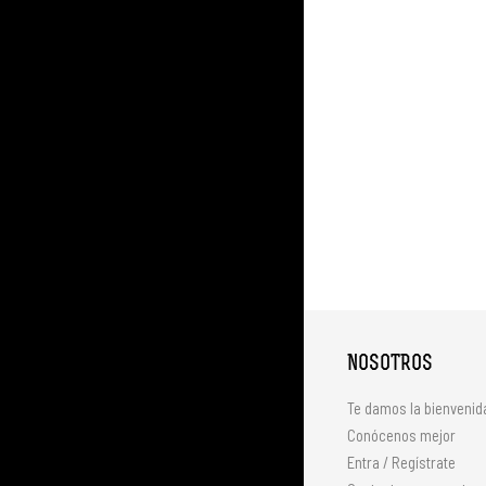
NOSOTROS
Te damos la bienvenid
Conócenos mejor
Entra / Regístrate