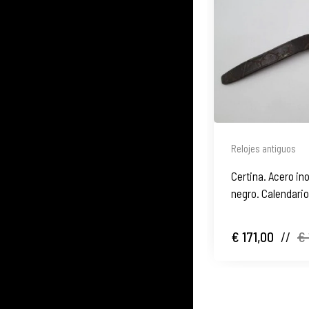
Relojes antiguos
Certina. Acero in
negro. Calendario
€ 171,00
//
€ 