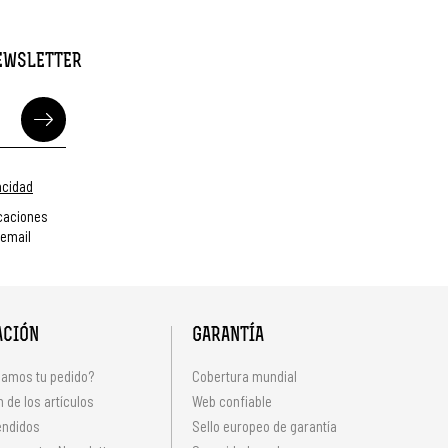
NEWSLETTER
vacidad
caciones
 email
ACIÓN
GARANTÍA
amos tu pedido?
Cobertura mundial
 de los artículos
Web confiable
endidos
Sello europeo de garantía