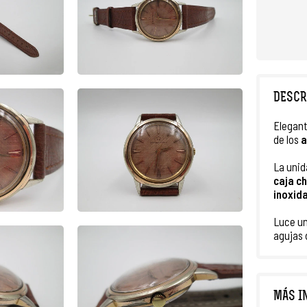
DESCR
Elegan
de los
a
La unid
caja
ch
inoxid
Luce u
agujas 
MÁS I