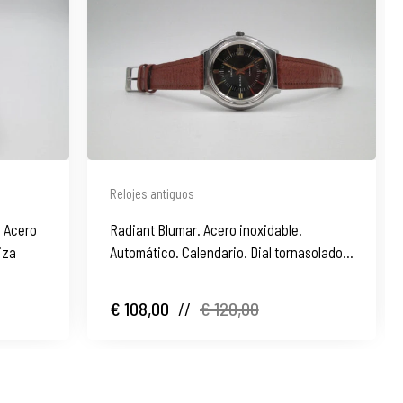
Relojes antiguos
. Acero
Radiant Blumar. Acero inoxidable.
iza
Automático. Calendario. Dial tornasolado.
1970. Suiza
€ 108,00
//
€ 120,00