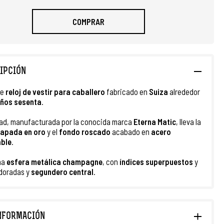
COMPRAR
IPCIÓN
te
r
eloj de vestir
para caballero
fabricado en
Suiza
alrededor
ños sesenta
.
ad, manufacturada por la conocida marca
Eterna Matic
, lleva la
apada en oro
y el
fondo roscado
acabado en
acero
able
.
na
esfera metálica champagne
, con
índices superpuestos
y
doradas y
segundero
central
.
NFORMACIÓN