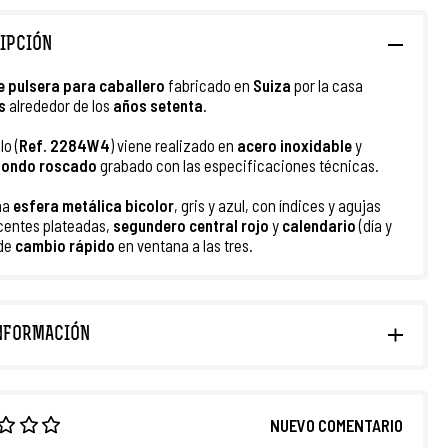
IPCIÓN
e pulsera para caballero
fabricado en
Suiza
por la casa
s
alrededor de los
años setenta
.
lo (
Ref. 2284W4
) viene realizado en
acero inoxidable
y
ondo roscado
grabado con las especificaciones técnicas.
na
esfera metálica bicolor
, gris y azul, con índices y agujas
centes plateadas,
segundero central rojo
y
calendario
(día y
 de
cambio rápido
en ventana a las tres.
NFORMACIÓN
NUEVO COMENTARIO