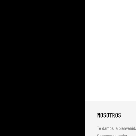
NOSOTROS
Te damos la bienvenid
Conócenos mejor