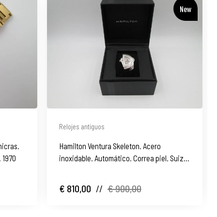
New
Relojes antiguos
micras.
Hamilton Ventura Skeleton. Acero
. 1970
inoxidable. Automático. Correa piel. Suiza.
Caja. 2011
€ 810,00
//
€ 900,00