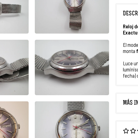
DESCR
Reloj d
Exactu
El mode
monta
f
Luce u
luminis
fecha)
MÁS I