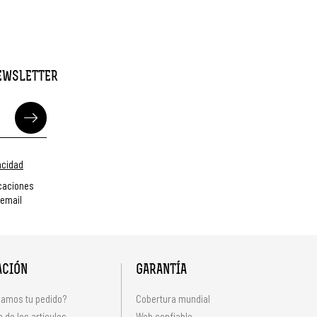
NEWSLETTER
vacidad
caciones
 email
ACIÓN
GARANTÍA
amos tu pedido?
Cobertura mundial
 de los artículos
Web confiable